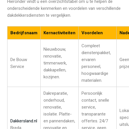
Hieronder vindt u een overzichtstabel om u te helpen de
onderscheidende kenmerken en voordelen van verschillende
dakdekkersdiensten te vergelijken.
Bedrijfsnaam
Kernactiviteiten
Voordelen
Nad
Compleet
Nieuwbouw,
dienstenpakket,
renovatie,
De Bouw
ervaren
Geen
timmerwerk,
Service
personeel,
prijz
dakkapellen,
hoogwaardige
kozijnen.
materialen.
Dakreparatie,
Persoonlijk
onderhoud,
contact, snelle
renovatie,
service,
Loka
isolatie. Platte-
transparante
speci
Dakkersland.nl
en pannendaken,
offertes. 24/7
uitsl
Breda
renovatie en
service, geen