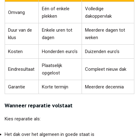
Eén of enkele
Volledige
Omvang
plekken
dakoppervlak
Duur van de
Enkele uren tot
Meerdere dagen tot
klus
dagen
weken
Kosten
Honderden euro’s
Duizenden euro’s
Plaatselijk
Eindresultaat
Compleet nieuw dak
opgelost
Garantie
Korte termijn
Meerdere decennia
Wanneer reparatie volstaat
Kies reparatie als:
Het dak over het algemeen in goede staat is