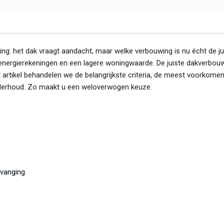
ing: het dak vraagt aandacht, maar welke verbouwing is nu écht de jui
energierekeningen en een lagere woningwaarde. De juiste dakverbou
t artikel behandelen we de belangrijkste criteria, de meest voorkome
onderhoud. Zo maakt u een weloverwogen keuze.
rvanging