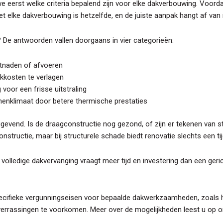
we eerst welke criteria bepalend zijn voor elke dakverbouwing. Voord
iet elke dakverbouwing is hetzelfde, en de juiste aanpak hangt af va
n? De antwoorden vallen doorgaans in vier categorieën:
itnaden of afvoeren
kkosten te verlagen
voor een frisse uitstraling
nenklimaat door betere thermische prestaties
gevend. Is de draagconstructie nog gezond, of zijn er tekenen van s
nstructie, maar bij structurele schade biedt renovatie slechts een tij
 volledige dakvervanging vraagt meer tijd en investering dan een ge
specifieke vergunningseisen voor bepaalde dakwerkzaamheden, zoals h
 verrassingen te voorkomen. Meer over de mogelijkheden leest u op 