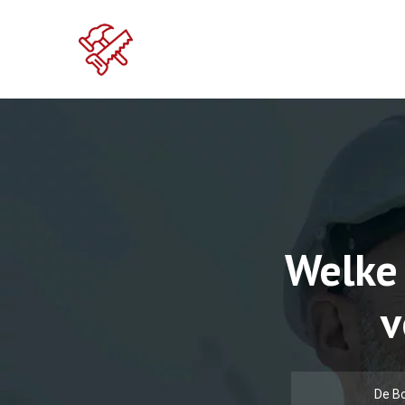
Welke
v
De B