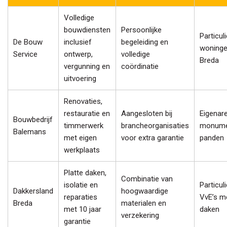
Volledige
bouwdiensten
Persoonlijke
Particul
De Bouw
inclusief
begeleiding en
woninge
Service
ontwerp,
volledige
Breda
vergunning en
coördinatie
uitvoering
Renovaties,
restauratie en
Aangesloten bij
Eigenar
Bouwbedrijf
timmerwerk
brancheorganisaties
monume
Balemans
met eigen
voor extra garantie
panden
werkplaats
Platte daken,
Combinatie van
isolatie en
Particul
Dakkersland
hoogwaardige
reparaties
VvE’s me
Breda
materialen en
met 10 jaar
daken
verzekering
garantie