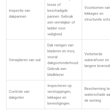
losse of
Voorkomen va
Inspectie van
beschadigde
lekkages en
dakpannen
pannen. Gebruik
structurele sch
een verrekijker of
ladder voor
veiligheid.
Dak reinigen van
bladeren en mos,
Verbeterde
vooral
Verwijderen van vuil
waterafvoer en
dakgootonderhoud.
langere levensd
Gebruik een
bladblazer.
Inspecteren op
Bescherming t
Controle van
verstoppingen,
waterschade a
dakgoten
lekkages en
de woning.
bevestigingen.