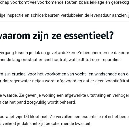
hap voorkomt veelvoorkomende fouten zoals lekkage en gebrekkige
ge inspectie en schilderbeurten verdubbelen de levensduur aanzienlij
waarom zijn ze essentieel?
overgang tussen je dak en gevel afdekken. Ze beschermen de dakconst
de laag ontstaat er snel houtrot, wat leidt tot dure reparaties.
en zijn cruciaal voor het voorkomen van vocht- en windschade aan d
r dat regenwater netjes wordt afgevoerd en dat er geen vochtinfiltrat
he waarde. Ze geven je woning een afgewerkte uitstraling en verho
n dat het pand zorgvuldig wordt beheerd.
ratief zijn. Dit klopt niet. Ze vervullen een essentiële rol in het be
verliest je dak snel zijn beschermende kwaliteit.