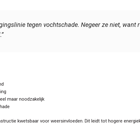
ingslinie tegen vochtschade. Negeer ze niet, want r
.”
nd
ing
neel maar noodzakelijk
chade
uctie kwetsbaar voor weersinvloeden. Dit leidt tot hogere energieko